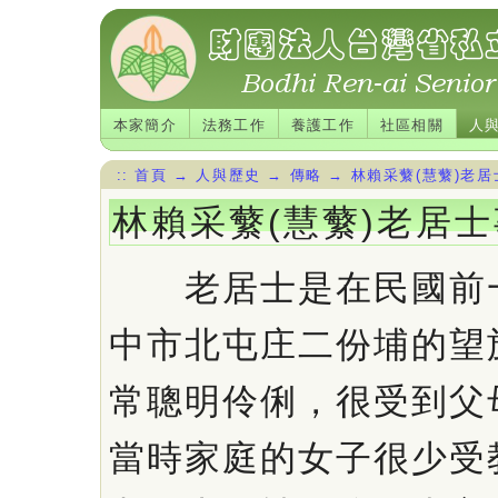
本家簡介
法務工作
養護工作
社區相關
人
::
首頁
→
人與歷史
→
傳略
→
林賴采蘩(慧蘩)老居
林賴采蘩(慧蘩)老居
老居士是在民國前一
中市北屯庄二份埔的望
常聰明伶俐，很受到父
當時家庭的女子很少受