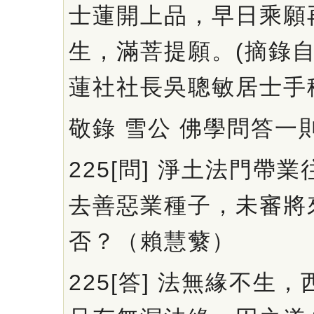
士蓮開上品，早日乘願
生，滿菩提願。(摘錄自9
蓮社社長吳聰敏居士手
敬錄 雪公 佛學問答一則
225[問] 淨土法門帶
去善惡業種子，未審將
否？（賴慧蘩）
225[答] 法無緣不生