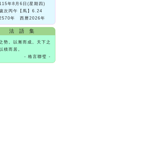
115年8月6日(星期四)
歲次丙午【馬】6.24
2570年 西曆2026年
法 語 集
之勢。以漸而成。天下之
以積而居。
- 格言聯璧 -