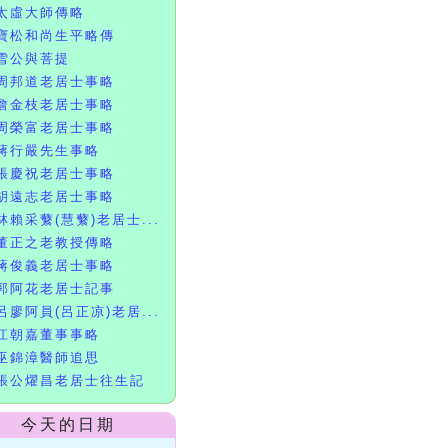
太虛大師傳略
寶松和尚生平略傳
雪公與菩提
周邦道老居士事略
詹金枝老居士事略
周榮富老居士事略
蔣行嚴先生事略
張慶祝老居士事略
胡遠志老居士事略
林賴采蘩(慧蘩)老居士...
董正之老教授傳略
蔣俊義老居士事略
郭阿花老居士記事
呂廖阿員(呂正凉)老居...
江朝嘉董事事略
巫錦漳醫師追思
張公燿昌老居士往生記
今天的日期