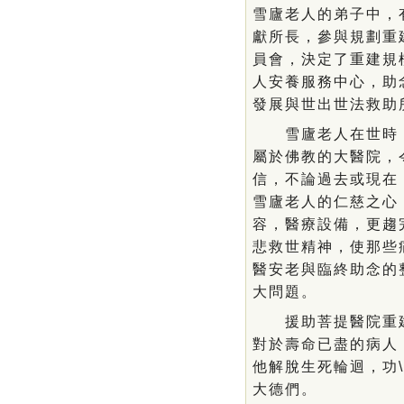
雪廬老人的弟子中，
獻所長，參與規劃重
員會，決定了重建規
人安養服務中心，助
發展與世出世法救助
雪廬老人在世時，
屬於佛教的大醫院，
信，不論過去或現在
雪廬老人的仁慈之心
容，醫療設備，更趨
悲救世精神，使那些
醫安老與臨終助念的
大問題。
援助菩提醫院重建
對於壽命已盡的病人
他解脫生死輪迴，功
大德們。