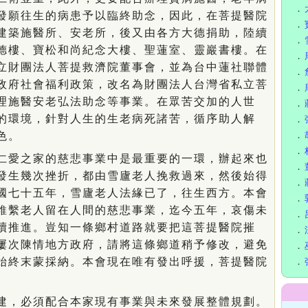
．
發願往生的病患予以臨終助念，因此，在菩提醫院
．
建築施醫所、安老所，後又由各方大德捐助，陸續
．
德樓、寶松和尚紀念大樓、聖蓮室、靈巖書樓。在
．
立財團法人菩提救濟院董事會，並為台中蓮社聯體
．
政府社會福利政策，改名為財團法人台灣省私立菩
．
理施醫安老弘法助念等事業。在眾苦交加的人世
．
的環境，針對人生的生老病死諸苦，循序助人解
．
色。
．
．
愛之家的慈悲事業中是最重要的一環，辦起來也
．
發生幾次挫折，都由雪廬老人挽救過來，然後始得
．
國七十五年，雪廬老人法緣已了，往生西方。本會
．
維繫老人留在人間的慈悲事業，迄今五年，哀傷未
．
續推進。豈知一條鄉村道路就要把這菩提醫院摧
．
屢次陳情地方政府，請將這條鄉道稍予修改，避免
．
始終末蒙採納。本會現在唯有發出呼援，菩提醫院
．
。
，必須配合本家現有事業與未來發展整體規劃。