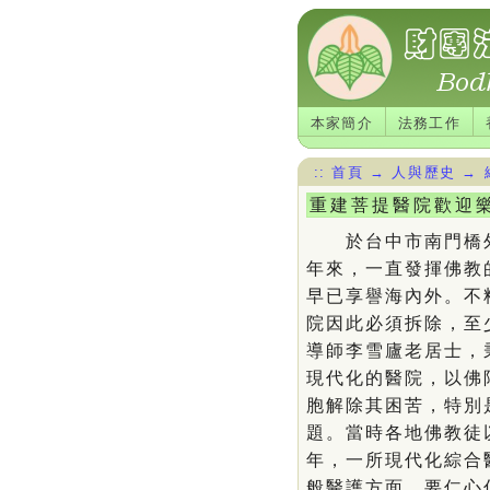
本家簡介
法務工作
::
首頁
→
人與歷史
→
重建菩提醫院歡迎
於台中市南門橋外
年來，一直發揮佛教
早已享譽海內外。不
院因此必須拆除，至
導師李雪廬老居士，
現代化的醫院，以佛
胞解除其困苦，特別
題。當時各地佛教徒
年，一所現代化綜合
般醫護方面，要仁心