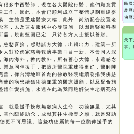
民國
有很多中西醫師，現在各大醫院行醫，他們願意貢
農曆
建工作。因此，本會已順利成立了整體規劃重建委
佛曆
模，主體是重建醫療大樓，此外，尚須配合設置老
念室，以及蓮友服務中心等設施，以因應醫療科學
所需，規劃藍圖已定，只待各方人士援以善財。
天下
慈悲喜捨，感動諸方大德，出錢出力，建築一所
事。
令人對於佛家慈善救濟事業耳目一新。本會同人深
，海內海外，教內教外，所有善心大德，永遠感念
，樂意同伸援手，把這所醫院重建得更好，醫師陣
完善，俾台灣地區首創的佛教醫院繼續發揚我佛慈
痛苦的病患續獲術德並重的醫療照顧，以及配合施
整體仁愛措施，永遠在此為我同胞解決生老病死的
，就是援手挽救無數病人生命，功德無量，尤其
，替他臨終助念，成就其往生極樂之願，就是幫助
\德更不可思議。這些功德屬於每一位願伸援手的