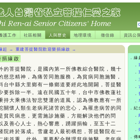
養護工作
社區相關
人與歷史
地理環境
徵信錄
資訊公
緣起
→
重建菩提醫院歡迎樂捐緣啟
→
．
緣
樂捐緣啟
．
的菩提醫院，是國內第一所佛教綜合醫院，幾十
．
的慈悲精神，為痛苦同胞服務，為貧病同胞施醫，
．
料台中縣大里鄉有一條鄉道要經此地開闢，菩提醫
．
少要拆除一半。遠在民國五十年，台中市佛教蓮社
．
秉持大乘佛法智悲雙運的道風，認為佛教應有一所
．
陀關懷人類生老病死諸苦的悲心，為罹患病苦的同
．
紀
．
是貧民病患，更需施診施藥，方能解決他們的問
．
以及善心人士，熱心響應，踴躍捐輸，至五十二
．
醫院終於落成。雪廬老人最初構想，菩提醫院在一
．
傳
仁術並重，此外，更要配合辦理貧病施醫，老年病