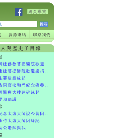
網頁導覽
開
資源連結
聯絡我們
人與歷史子目錄
起
籌建佛教菩提醫院歡迎...
重建菩提醫院歡迎樂捐...
主要建築緣起
古閩寶松和尚紀念療養...
舊醫療大樓建碑緣起
早期倡議
念
紀念太虛大師說今昔因...
承侍太虛大師因緣記
炳公老師與我
略