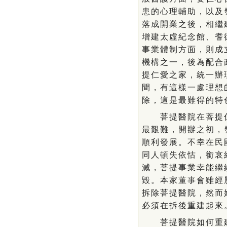
患的心理輔助，以及
落成開業之後，相繼
增建太虛紀念館、耆
事業體制方面，則成
機構之一，後為配合
提仁愛之家，統一辦
間，有這樣一處理想
除，這是最難得的特
菩提醫院在菩提仁
最艱難，開辦之初，
順利發展。不幸在民
同人頓失依怙，銜哀
減，菩提事業幸能繼
毀。本家董事會雖經
拆除菩提醫院，然而
必須在拆後重建起來
菩提醫院如何重建