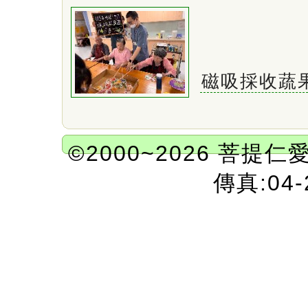
磁吸採收蔬
©2000~2026 菩提仁
傳真:04