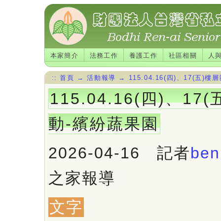
本家簡介
法務工作
養護工作
社區相關
人
::
首頁
→
活動報導
→
115.04.16(四)、17(五
115.04.16(四)、1
動-繽紛蔬果園
2026-04-16 記者
ben
之家報導
文字