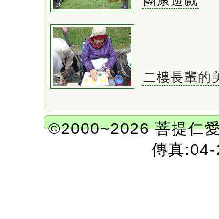
團康遊戲
二樓長輩的
©2000~2026 菩提仁
傳真:04