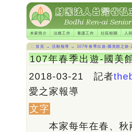
本家簡介
法務工作
養護工作
社區相關
人
::
首頁
→
活動報導
→
107年春季出遊-國美館之旅-
107年春季出遊-國美
2018-03-21 記者
the
愛之家報導
文字
本家每年在春、秋兩