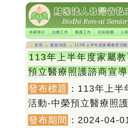
本家簡介
法務工作
養護工作
社區相關
人
::
首頁
→
最新消息
→
113年上半年度家屬教育活
113年上半年度家屬教
預立醫療照護諮商宣導
發布標題
：113年上
活動-中榮預立醫療照
發布期間
：2024-04-0